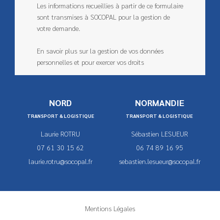
Les informations recueillies à partir de ce formulaire
sont transmises à SOCOPAL pour la gestion de
votre demande.
En savoir plus sur la gestion de vos données
personnelles et pour exercer vos droits
NORD
NORMANDIE
TRANSPORT & LOGISTIQUE
TRANSPORT & LOGISTIQUE
Laurie ROTRU
Sébastien LESUEUR
07 61 30 15 62
06 74 89 16 95
laurie.rotru@socopal.fr
sebastien.lesueur@socopal.fr
Mentions Légales