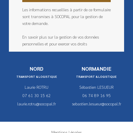
Les informations recueillies à partir de ce formulaire
sont transmises à SOCOPAL pour la gestion de
votre demande.
En savoir plus sur la gestion de vos données
personnelles et pour exercer vos droits
NORD
NORMANDIE
TRANSPORT & LOGISTIQUE
TRANSPORT & LOGISTIQUE
Laurie ROTRU
Sébastien LESUEUR
07 61 30 15 62
06 74 89 16 95
laurie.rotru@socopal.fr
sebastien.lesueur@socopal.fr
Mentions Légales